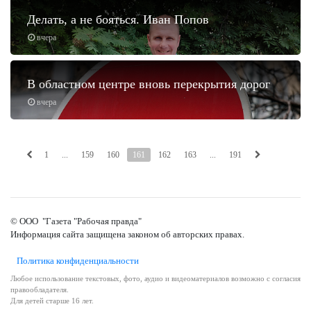
Делать, а не бояться. Иван Попов
вчера
В областном центре вновь перекрытия дорог
вчера
1
...
159
160
161
162
163
...
191
© ООО "Газета "Рабочая правда"
Информация сайта защищена законом об авторских правах.
Политика конфиденциальности
Любое использование текстовых, фото, аудио и видеоматериалов возможно с согласия
правообладателя.
Для детей старше 16 лет.