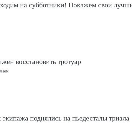
ыходим на субботники! Покажем свои лучш
лжен восстановить тротуар
омаем
 экипажа поднялись на пьедесталы триала