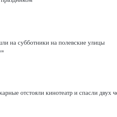
шли на субботники на полевские улицы
ков
арные отстояли кинотеатр и спасли двух ч