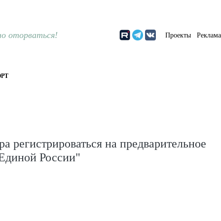
о оторваться!
Проекты
Реклам
РТ
ра регистрироваться на предварительное
"Единой России"