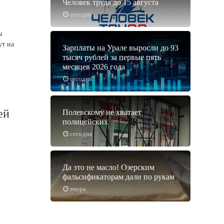
Человек труда до 15 августа
сегодня
ы
ут на
Зарплаты на Урале выросли до 93
тысяч рублей за первые пять
месяцев 2026 года
сегодня
ей
Полевскому не хватает
полицейских
сегодня
Да это не масло! Озерским
фальсификаторам дали по рукам
вчера