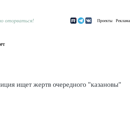
о оторваться!
Проекты
Реклам
РТ
иция ищет жертв очередного "казановы"