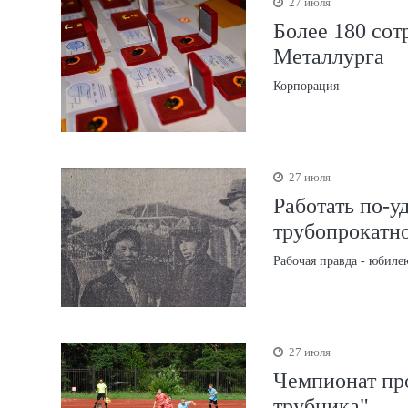
27 июля
Более 180 со
Металлурга
Корпорация
27 июля
Работать по-у
трубопрокатн
Рабочая правда - юбиле
27 июля
Чемпионат про
трубника"