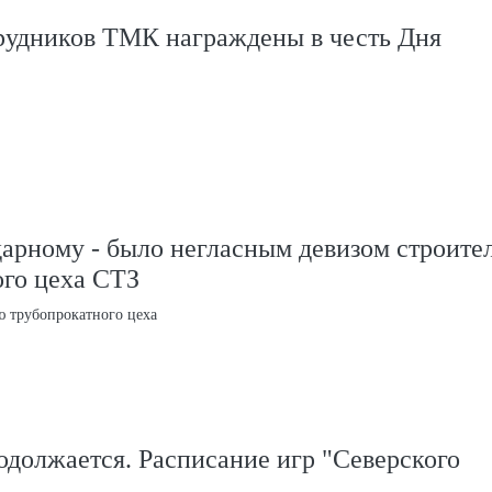
трудников ТМК награждены в честь Дня
дарному - было негласным девизом строите
ого цеха СТЗ
ю трубопрокатного цеха
должается. Расписание игр "Северского