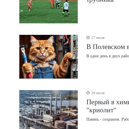
27 июля
В Полевском в
В один день в двух рай
26 июля
Первый в хим
"криолит"
Память - сохраним. Раб