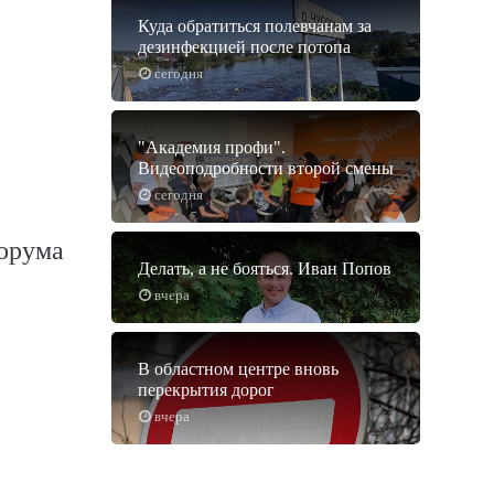
Куда обратиться полевчанам за
дезинфекцией после потопа
сегодня
"Академия профи".
Видеоподробности второй смены
сегодня
форума
Делать, а не бояться. Иван Попов
вчера
В областном центре вновь
перекрытия дорог
вчера