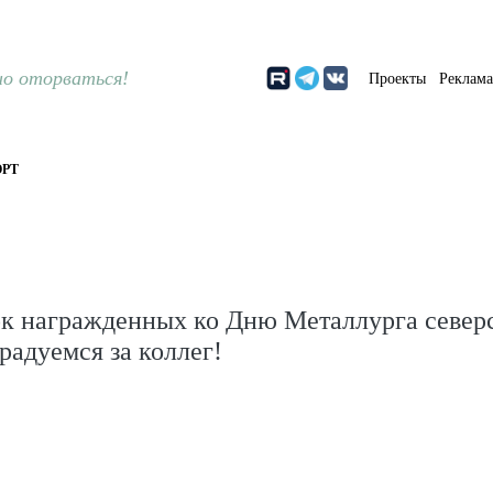
о оторваться!
Проекты
Реклам
РТ
к награжденных ко Дню Металлурга север
радуемся за коллег!