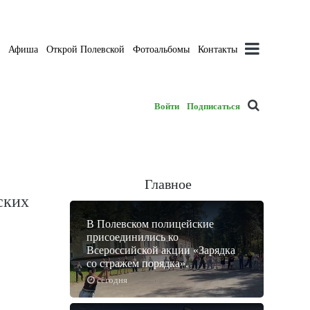
а
Афиша
Открой Полевской
Фотоальбомы
Контакты
Войти
Подписаться
Главное
ских
В Полевском полицейские
присоединились ко
Всероссийской акции «Зарядка
со стражем порядка».
сегодня