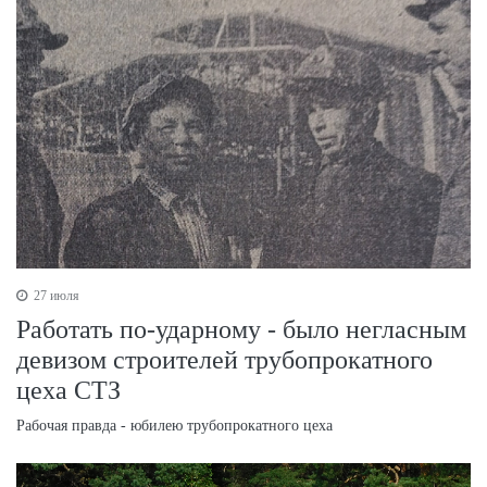
27 июля
Работать по-ударному - было негласным
девизом строителей трубопрокатного
цеха СТЗ
Рабочая правда - юбилею трубопрокатного цеха