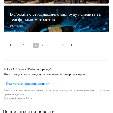
В России с сегодняшнего дня будут следить за
телефонами мигрантов
сегодня
1
2
3
4
5
6
...
191
© ООО "Газета "Рабочая правда"
Информация сайта защищена законом об авторских правах.
Политика конфиденциальности
Любое использование текстовых, фото, аудио и видеоматериалов возможно с согласия
правообладателя.
Для детей старше 16 лет.
Подписаться на новости