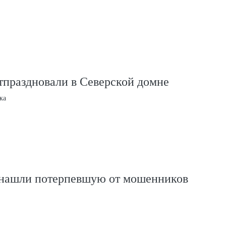
тпраздновали в Северской домне
ка
нашли потерпевшую от мошенников