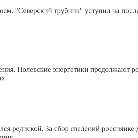
оем. "Северский трубник" уступил на посл
ения. Полевские энергетики продолжают р
ях
лся редиской. За сбор сведений россиянке 
ения