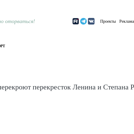
о оторваться!
Проекты
Реклам
РТ
 перекроют перекресток Ленина и Степана 