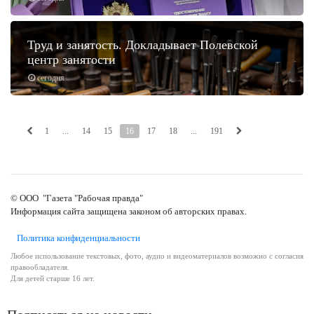
Труд и занятость. Докладывает Полевской
центр занятости
сегодня
1
...
14
15
16
17
18
...
191
© ООО "Газета "Рабочая правда"
Информация сайта защищена законом об авторских правах.
Политика конфиденциальности
Любое использование текстовых, фото, аудио и видеоматериалов возможно с согласия
правообладателя.
Для детей старше 16 лет.