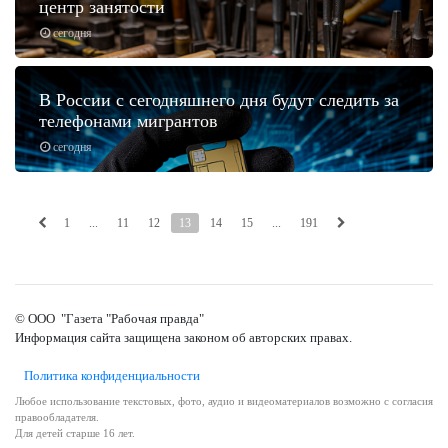
центр занятости
сегодня
В России с сегодняшнего дня будут следить за
телефонами мигрантов
сегодня
1
...
11
12
13
14
15
...
191
© ООО "Газета "Рабочая правда"
Информация сайта защищена законом об авторских правах.
Политика конфиденциальности
Любое использование текстовых, фото, аудио и видеоматериалов возможно с согласия
правообладателя.
Для детей старше 16 лет.