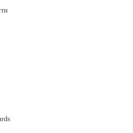
сти
rds