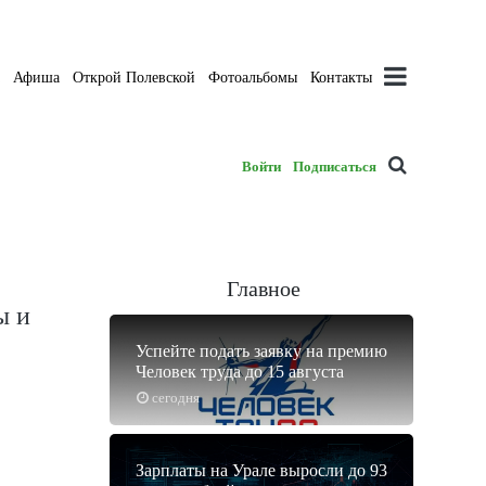
а
Афиша
Открой Полевской
Фотоальбомы
Контакты
Войти
Подписаться
Главное
ы и
Успейте подать заявку на премию
Человек труда до 15 августа
сегодня
Зарплаты на Урале выросли до 93