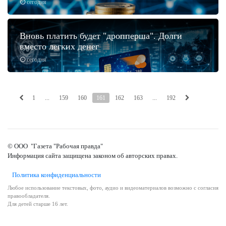
сегодня
Вновь платить будет "дропперша". Долги
вместо легких денег
сегодня
1
...
159
160
161
162
163
...
192
© ООО "Газета "Рабочая правда"
Информация сайта защищена законом об авторских правах.
Политика конфиденциальности
Любое использование текстовых, фото, аудио и видеоматериалов возможно с согласия
правообладателя.
Для детей старше 16 лет.