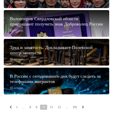
сегодня
Волонтеров Свердловской области
приглашают получить знак Доброволец России
сегодня
Труд и занятость. Докладывает Полевской
центр занятости
сегодня
В России с сегодняшнего дня будут следить за
телефонами мигрантов
сегодня
1
...
8
9
10
11
12
...
191