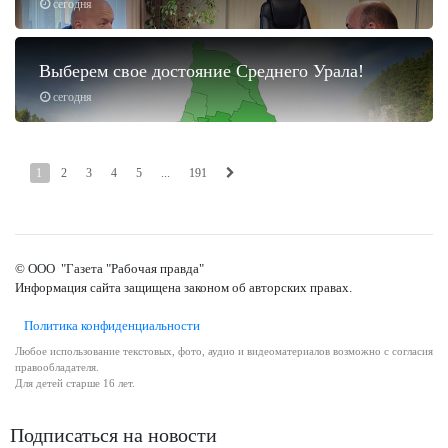
сегодня
Выберем свое достояние Среднего Урала!
сегодня
1
2
3
4
5
...
191
© ООО "Газета "Рабочая правда"
Информация сайта защищена законом об авторских правах.
Политика конфиденциальности
Любое использование текстовых, фото, аудио и видеоматериалов возможно с согласия
правообладателя.
Для детей старше 16 лет.
Подписаться на новости