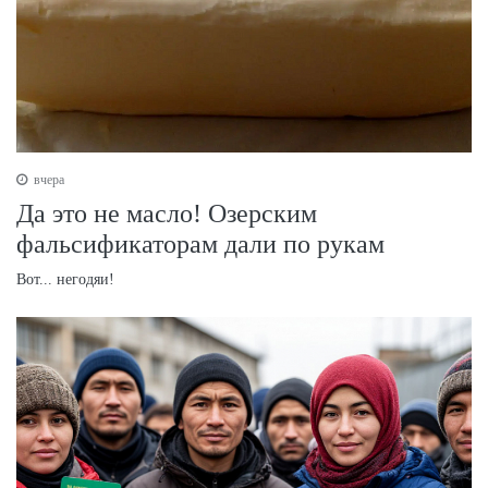
вчера
Да это не масло! Озерским
фальсификаторам дали по рукам
Вот... негодяи!