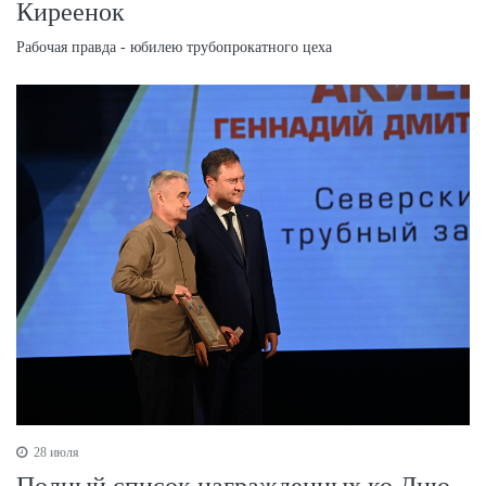
Киреенок
Рабочая правда - юбилею трубопрокатного цеха
28 июля
Полный список награжденных ко Дню