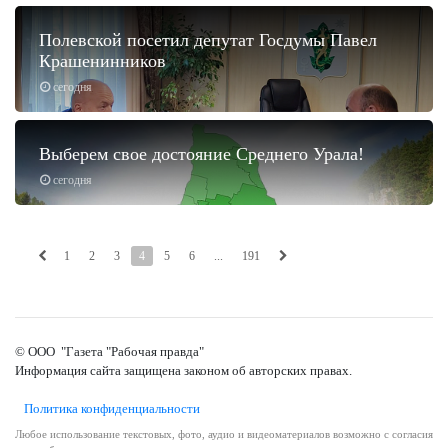
Полевской посетил депутат Госдумы Павел
Крашенинников
сегодня
Выберем свое достояние Среднего Урала!
сегодня
1
2
3
4
5
6
...
191
© ООО "Газета "Рабочая правда"
Информация сайта защищена законом об авторских правах.
Политика конфиденциальности
Любое использование текстовых, фото, аудио и видеоматериалов возможно с согласия