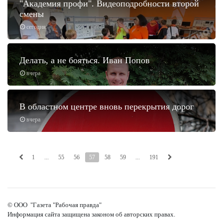
"Академия профи". Видеоподробности второй
смены
сегодня
Делать, а не бояться. Иван Попов
вчера
В областном центре вновь перекрытия дорог
вчера
1
...
55
56
57
58
59
...
191
© ООО "Газета "Рабочая правда"
Информация сайта защищена законом об авторских правах.