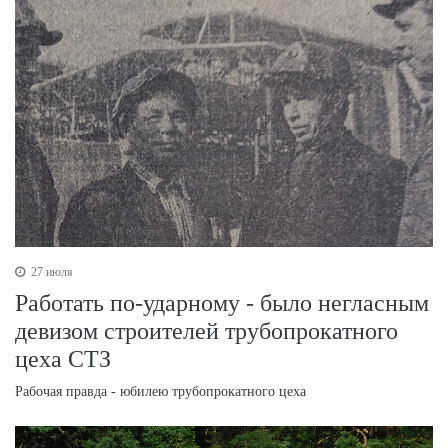
27 июля
Работать по-ударному - было негласным
девизом строителей трубопрокатного
цеха СТЗ
Рабочая правда - юбилею трубопрокатного цеха