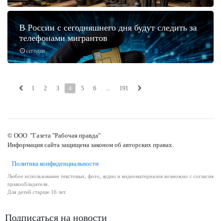
В России с сегодняшнего дня будут следить за
телефонами мигрантов
сегодня
1
2
3
4
5
6
...
191
© ООО "Газета "Рабочая правда"
Информация сайта защищена законом об авторских правах.
Политика конфиденциальности
Любое использование текстовых, фото, аудио и видеоматериалов возможно с согласия
правообладателя.
Для детей старше 16 лет.
Подписаться на новости