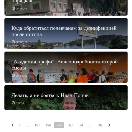
порядка».
сегодня
Куда обратиться полевчанам за дезинфекцией
после потопа
сегодня
"Академия профи". Видеоподробности второй
смены
сегодня
Делать, а не бояться. Иван Попов
вчера
1
...
157
158
159
160
161
...
192