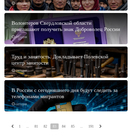
сегодня
Волонтеров Свердловской области
приглашают получить знак Доброволец России
сегодня
Труд и занятость. Докладывает Полевской
центр занятости
сегодня
В России с сегодняшнего дня будут следить за
телефонами мигрантов
сегодня
1
...
81
82
83
84
85
...
191