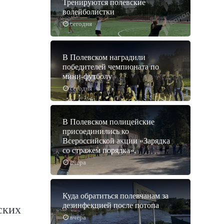
Тренируются полевские
волейболистки
сегодня
В Полевском наградили
победителей чемпионата по
мини-футболу
сегодня
В Полевском полицейские
присоединились ко
Всероссийской акции «Зарядка
со стражем порядка».
вчера
Куда обратиться полевчанам за
дезинфекцией после потопа
ских
вчера