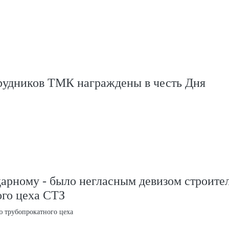
трудников ТМК награждены в честь Дня
дарному - было негласным девизом строите
ого цеха СТЗ
ю трубопрокатного цеха