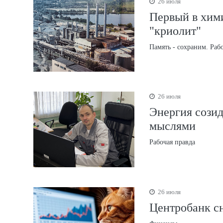
26 июля
Первый в хим
"криолит"
Память - сохраним. Раб
26 июля
Энергия созид
мыслями
Рабочая правда
26 июля
Центробанк сн