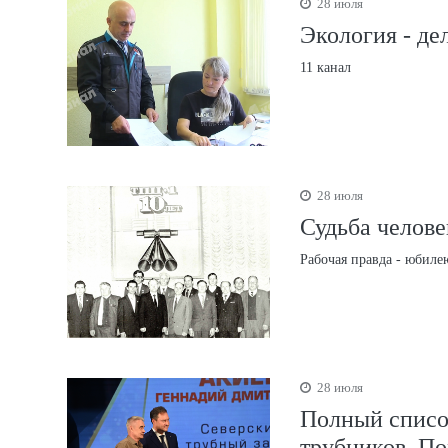
28 июля
Экология - де
11 канал
28 июля
Судьба челове
Рабочая правда - юбиле
28 июля
Полный списо
трубников. По