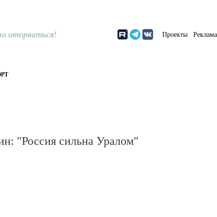
о оторваться!
Проекты
Реклам
РТ
н: "Россия сильна Уралом"