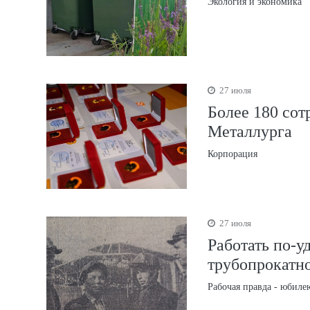
Экология и экономика
27 июля
Более 180 со
Металлурга
Корпорация
27 июля
Работать по-у
трубопрокатн
Рабочая правда - юбиле