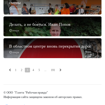
смены
сегодня
Делать, а не бояться. Иван Попов
вчера
В областном центре вновь перекрытия дорог
вчера
1
2
3
4
5
...
191
© ООО "Газета "Рабочая правда"
Информация сайта защищена законом об авторских правах.