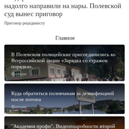
надолго направили на нары. Полевской
суд вынес приговор
Приговор рецидивисту
Главное
В Полевском полицейские присоединились ко
Всероссийской акции «Зарядка со стражем
порядка».
сегодня
Куда обратиться полевчанам за дезинфекцией
после потопа
сегодня
"Академия профи". Видеоподробности второй