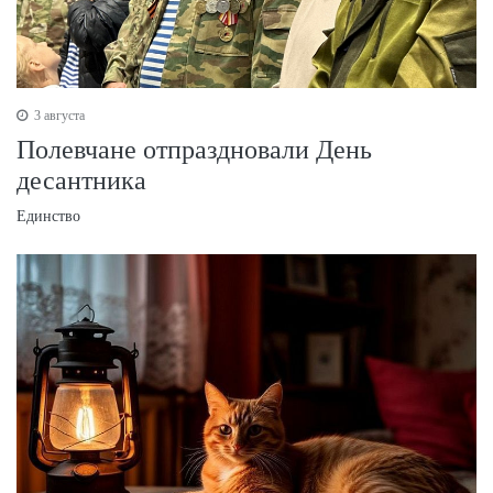
3 августа
Полевчане отпраздновали День
десантника
Единство