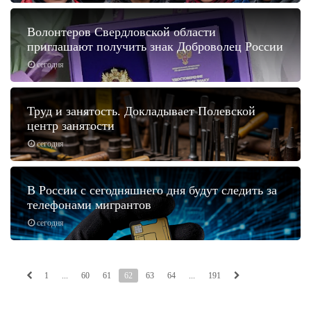
Волонтеров Свердловской области
приглашают получить знак Доброволец России
сегодня
Труд и занятость. Докладывает Полевской
центр занятости
сегодня
В России с сегодняшнего дня будут следить за
телефонами мигрантов
сегодня
1
...
60
61
62
63
64
...
191