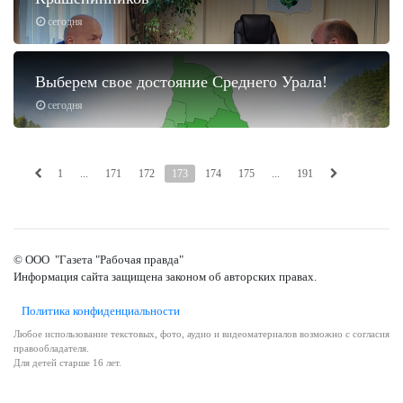
сегодня
Выберем свое достояние Среднего Урала!
сегодня
1
...
171
172
173
174
175
...
191
© ООО "Газета "Рабочая правда"
Информация сайта защищена законом об авторских правах.
Политика конфиденциальности
Любое использование текстовых, фото, аудио и видеоматериалов возможно с согласия
правообладателя.
Для детей старше 16 лет.