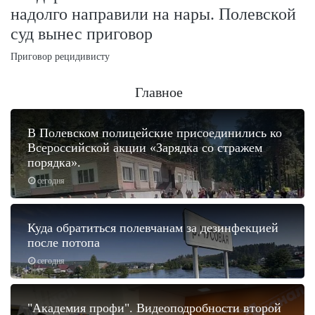
надолго направили на нары. Полевской
суд вынес приговор
Приговор рецидивисту
Главное
В Полевском полицейские присоединились ко
Всероссийской акции «Зарядка со стражем
порядка».
сегодня
Куда обратиться полевчанам за дезинфекцией
после потопа
сегодня
"Академия профи". Видеоподробности второй