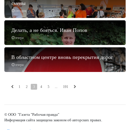
смены
сегодня
Делать, а не бояться. Иван Попов
вчера
В областном центре вновь перекрытия дорог
вчера
1
2
3
4
5
...
191
© ООО "Газета "Рабочая правда"
Информация сайта защищена законом об авторских правах.