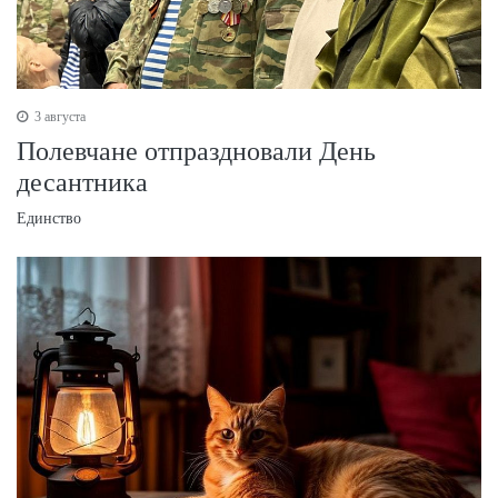
3 августа
Полевчане отпраздновали День
десантника
Единство