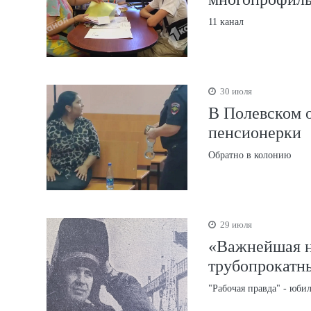
11 канал
30 июля
В Полевском о
пенсионерки
Обратно в колонию
29 июля
«Важнейшая н
трубопрокатн
"Рабочая правда" - юби