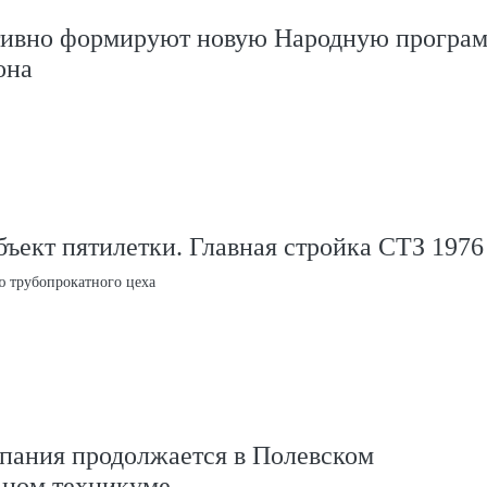
тивно формируют новую Народную програ
она
ект пятилетки. Главная стройка СТЗ 1976
ю трубопрокатного цеха
пания продолжается в Полевском
ном техникуме