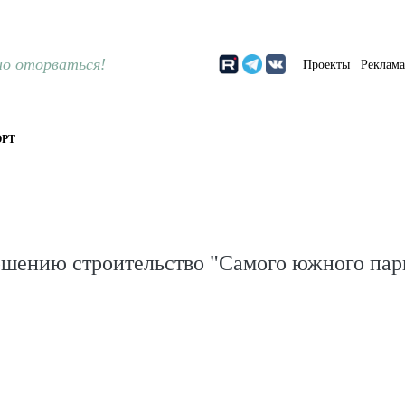
о оторваться!
Проекты
Реклам
РТ
ршению строительство "Самого южного пар