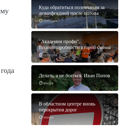
Куда обратиться полевчанам за
мму
дезинфекцией после потопа
сегодня
"Академия профи".
Видеоподробности второй смены
сегодня
 года
Делать, а не бояться. Иван Попов
вчера
В областном центре вновь
перекрытия дорог
вчера