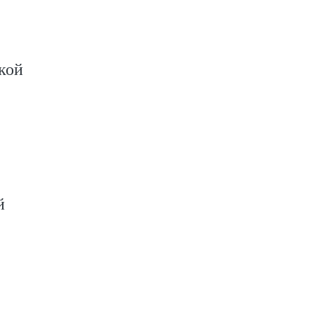
кой
й