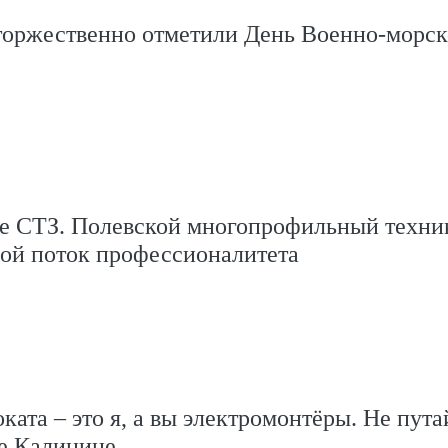
торжественно отметили День Военно‑морск
е СТЗ. Полевской многопрофильный техни
рой поток профессионалитета
ката – это я, а вы электромонтёры. Не пута
е Калинине