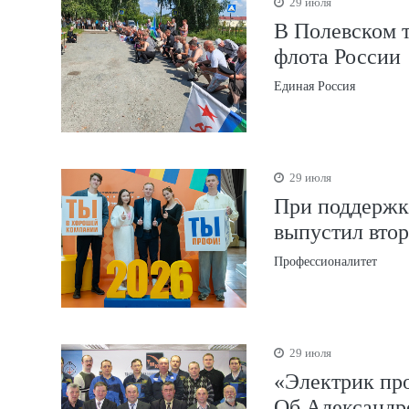
29 июля
В Полевском 
флота России
Единая Россия
29 июля
При поддержк
выпустил вто
Профессионалитет
29 июля
«Электрик про
Об Александр