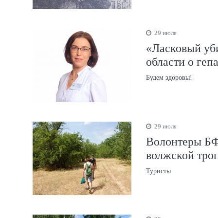
29 июля
«Ласковый уб
области о гепа
Будем здоровы!
29 июля
Волонтеры БФ
волжской троп
Туристы