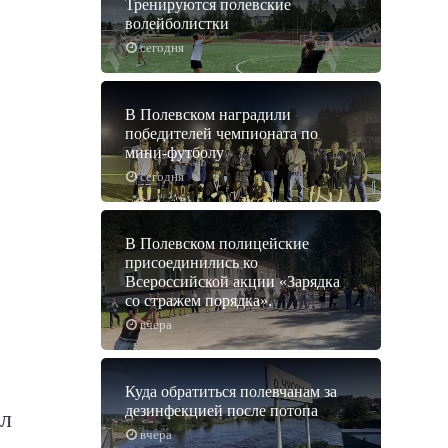
Тренируются полевские
волейболистки
сегодня
В Полевском наградили
победителей чемпионата по
мини-футболу
сегодня
В Полевском полицейские
присоединились ко
Всероссийской акции «Зарядка
со стражем порядка».
вчера
Куда обратиться полевчанам за
дезинфекцией после потопа
л
вчера