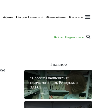
а
Афиша
Открой Полевской
Фотоальбомы
Контакты
Войти
Подписаться
Главное
ем
"Небесная канцелярия"
полевского края. Репортаж из
ЗАГСа
сегодня