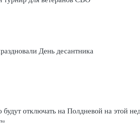
праздновали День десантника
 будут отключать на Полдневой на этой не
тва