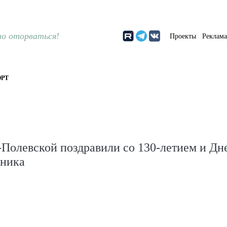
о оторваться!
Проекты
Реклам
РТ
Полевской поздравили со 130-летием и Дн
ника