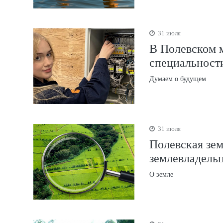
31 июля
В Полевском 
специальност
Думаем о будущем
31 июля
Полевская зе
землевладель
О земле