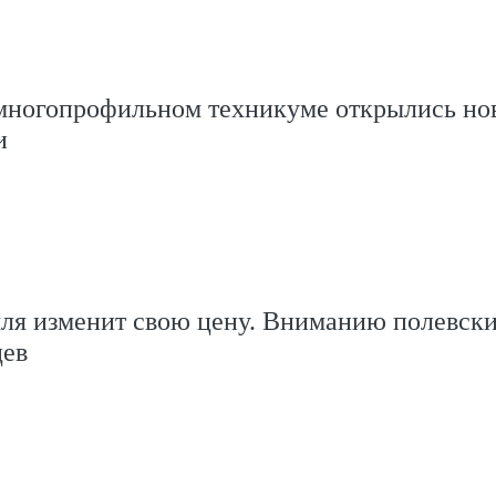
многопрофильном техникуме открылись но
и
мля изменит свою цену. Вниманию полевск
цев