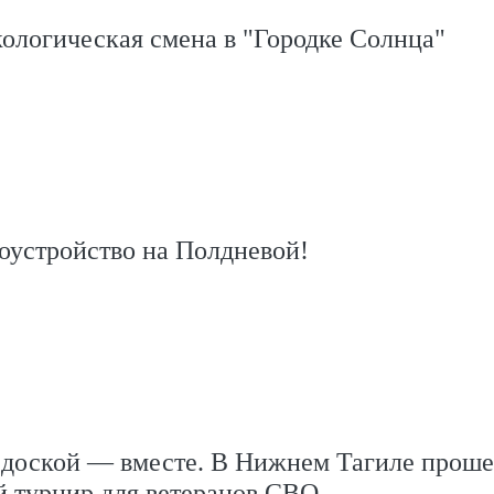
ологическая смена в "Городке Солнца"
оустройство на Полдневой!
 доской — вместе. В Нижнем Тагиле проше
й турнир для ветеранов СВО