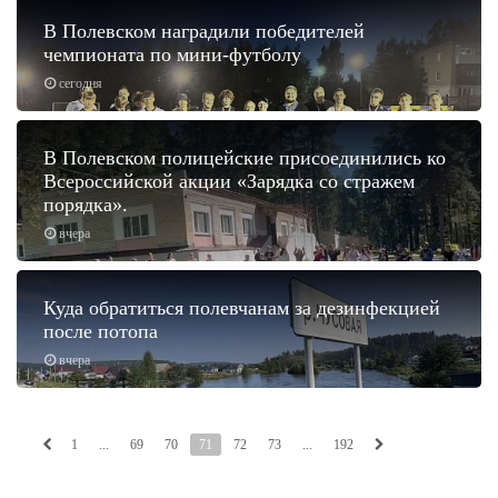
В Полевском наградили победителей
чемпионата по мини-футболу
сегодня
В Полевском полицейские присоединились ко
Всероссийской акции «Зарядка со стражем
порядка».
вчера
Куда обратиться полевчанам за дезинфекцией
после потопа
вчера
1
...
69
70
71
72
73
...
192