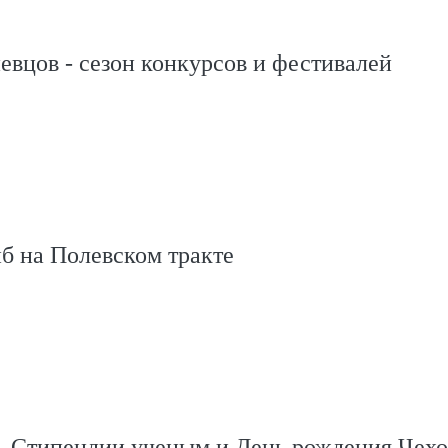
евцов - сезон конкурсов и фестивалей
б на Полевском тракте
, Стипендии ученым и День рождения Чехо