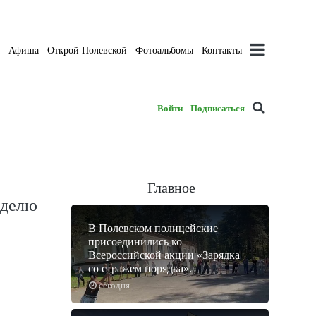
а
Афиша
Открой Полевской
Фотоальбомы
Контакты
Войти
Подписаться
Главное
еделю
В Полевском полицейские
присоединились ко
Всероссийской акции «Зарядка
со стражем порядка».
сегодня