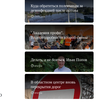
Куда обратиться полевчанам за
дезинфекцией после потопа
сегодня
"Академия профи".
Видеоподробности второй смены
сегодня
Делать, а не бояться. Иван Попов
вчера
В областном центре вновь
перекрытия дорог
вчера
о