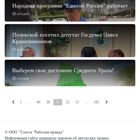
Народная программа "Единой России" работает
сегодня
Полевской посетил депутат Госдумы Павел
Крашенинников
сегодня
Выберем свое достояние Среднего Урала!
сегодня
1
...
49
50
51
52
53
...
191
© ООО "Газета "Рабочая правда"
Информация сайта защищена законом об авторских правах.