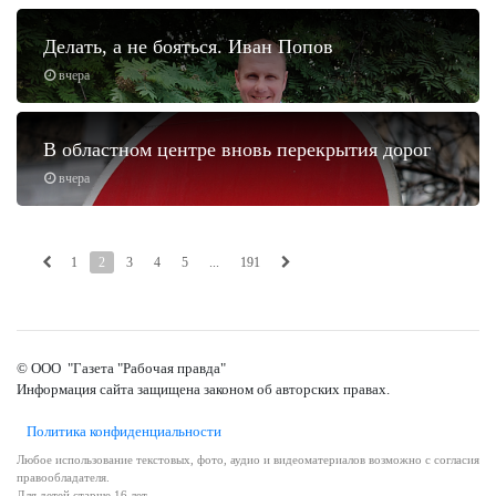
Делать, а не бояться. Иван Попов
вчера
В областном центре вновь перекрытия дорог
вчера
1
2
3
4
5
...
191
© ООО "Газета "Рабочая правда"
Информация сайта защищена законом об авторских правах.
Политика конфиденциальности
Любое использование текстовых, фото, аудио и видеоматериалов возможно с согласия
правообладателя.
Для детей старше 16 лет.