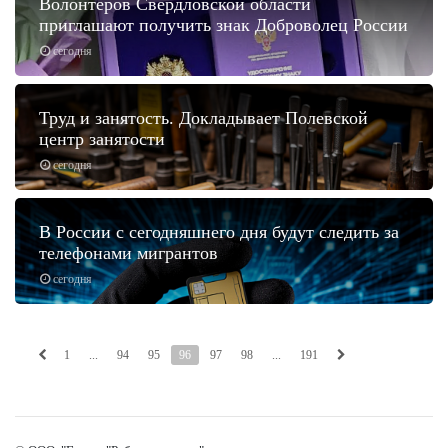
Волонтеров Свердловской области
приглашают получить знак Доброволец России
сегодня
Труд и занятость. Докладывает Полевской
центр занятости
сегодня
В России с сегодняшнего дня будут следить за
телефонами мигрантов
сегодня
1
...
94
95
96
97
98
...
191