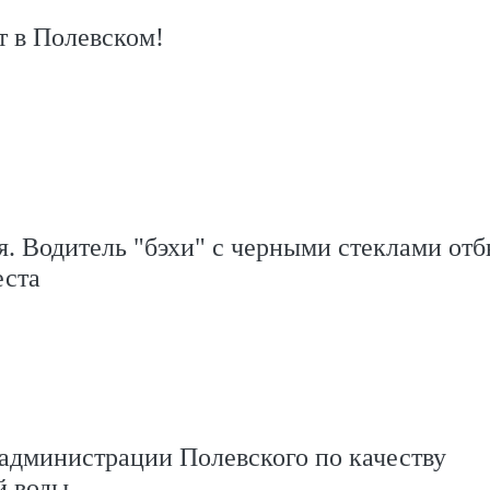
т в Полевском!
. Водитель "бэхи" с черными стеклами отб
еста
администрации Полевского по качеству
й воды