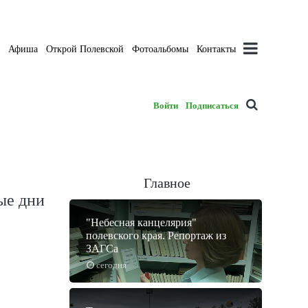
а
Афиша
Открой Полевской
Фотоальбомы
Контакты
Войти
Подписаться
Главное
ые дни
"Небесная канцелярия"
полевского края. Репортаж из
ЗАГСа
сегодня