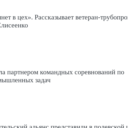
янет в цех». Рассказывает ветеран-трубопр
лисеенко
а партнером командных соревнований по
мышленных задач
тельский альянс представили в полевской 