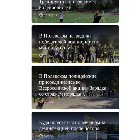
Тренируются полевские
волейболистки
сегодня
В Полевском наградили
победителей чемпионата по
мини-футболу
сегодня
В Полевском полицейские
присоединились ко
Всероссийской акции «Зарядка
со стражем порядка».
вчера
Куда обратиться полевчанам за
дезинфекцией после потопа
вчера