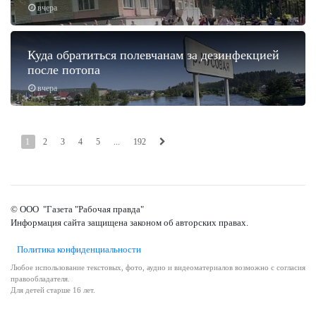
вчера
Куда обратиться полевчанам за дезинфекцией
после потопа
вчера
1
2
3
4
5
...
192
© ООО "Газета "Рабочая правда"
Информация сайта защищена законом об авторских правах.
Политика конфиденциальности
Любое использование текстовых, фото, аудио и видеоматериалов возможно с согласия
правообладателя.
Для детей старше 16 лет.