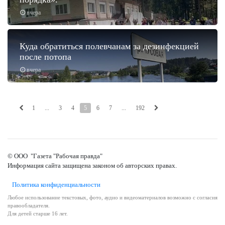
вчера
Куда обратиться полевчанам за дезинфекцией
после потопа
вчера
1
...
3
4
5
6
7
...
192
© ООО "Газета "Рабочая правда"
Информация сайта защищена законом об авторских правах.
Политика конфиденциальности
Любое использование текстовых, фото, аудио и видеоматериалов возможно с согласия
правообладателя.
Для детей старше 16 лет.