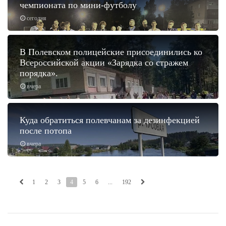
чемпионата по мини-футболу
сегодня
В Полевском полицейские присоединились ко
Всероссийской акции «Зарядка со стражем
порядка».
вчера
Куда обратиться полевчанам за дезинфекцией
после потопа
вчера
1
2
3
4
5
6
...
192