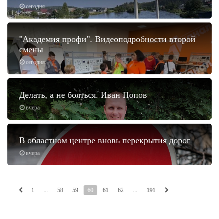
сегодня
"Академия профи". Видеоподробности второй
смены
сегодня
Делать, а не бояться. Иван Попов
вчера
В областном центре вновь перекрытия дорог
вчера
1
...
58
59
60
61
62
...
191