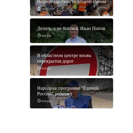
Видеоподробности второй смены
сегодня
Делать, а не бояться. Иван Попов
вчера
В областном центре вновь
перекрытия дорог
вчера
Народная программа "Единой
России" работает
вчера