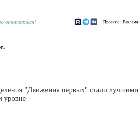
о оторваться!
Проекты
Реклам
РТ
деления "Движения первых" стали лучшими
м уровне