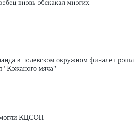
ребец вновь обскакал многих
манда в полевском окружном финале прошл
п "Кожаного мяча"
омогли КЦСОН