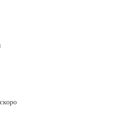
н
скоро