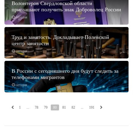
Волонтеров Свердловской области
приглашают получить знак Доброволец России
сегодня
Труд и занятость. Докладывает Полевской
центр занятости
сегодня
В России с сегодняшнего дня будут следить за
телефонами мигрантов
сегодня
1
...
78
79
80
81
82
...
191