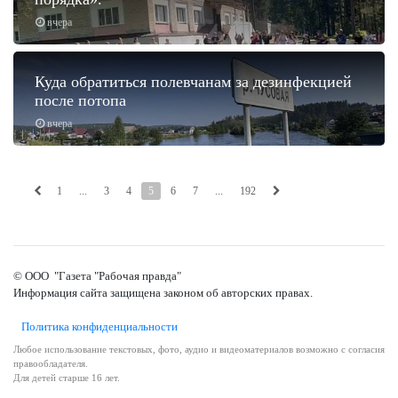
вчера
Куда обратиться полевчанам за дезинфекцией
после потопа
вчера
1
...
3
4
5
6
7
...
192
© ООО "Газета "Рабочая правда"
Информация сайта защищена законом об авторских правах.
Политика конфиденциальности
Любое использование текстовых, фото, аудио и видеоматериалов возможно с согласия
правообладателя.
Для детей старше 16 лет.