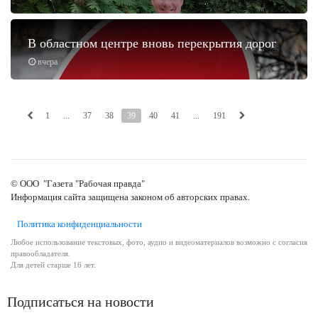
В областном центре вновь перекрытия дорог
вчера
1
...
37
38
39
40
41
...
191
© ООО "Газета "Рабочая правда"
Информация сайта защищена законом об авторских правах.
Политика конфиденциальности
Любое использование текстовых, фото, аудио и видеоматериалов возможно с согласия
правообладателя.
Для детей старше 16 лет.
Подписаться на новости