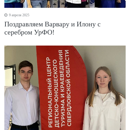
9 апреля 2025
Поздравляем Варвару и Илону с
серебром УрФО!