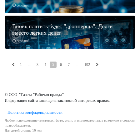
сегодня
Вновь платить будет "дропперша". Долги
вместо легких денег
сегодня
1
...
3
4
5
6
7
...
192
© ООО "Газета "Рабочая правда"
Информация сайта защищена законом об авторских правах.
Политика конфиденциальности
Любое использование текстовых, фото, аудио и видеоматериалов возможно с согласия
правообладателя.
Для детей старше 16 лет.