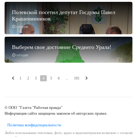
Полевской посетил депутат Госдумы Павел
Крашенинников
сегодня
Выберем свое достояние Среднего Урала!
сегодня
1
2
3
4
5
6
...
191
© ООО "Газета "Рабочая правда"
Информация сайта защищена законом об авторских правах.
Политика конфиденциальности
Любое использование текстовых, фото, аудио и видеоматериалов возможно с согласия