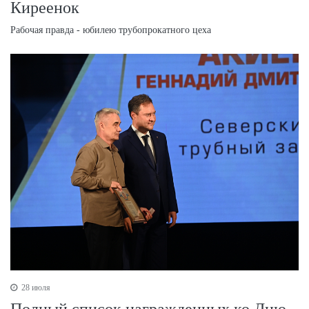
Киреенок
Рабочая правда - юбилею трубопрокатного цеха
28 июля
Полный список награжденных ко Дню