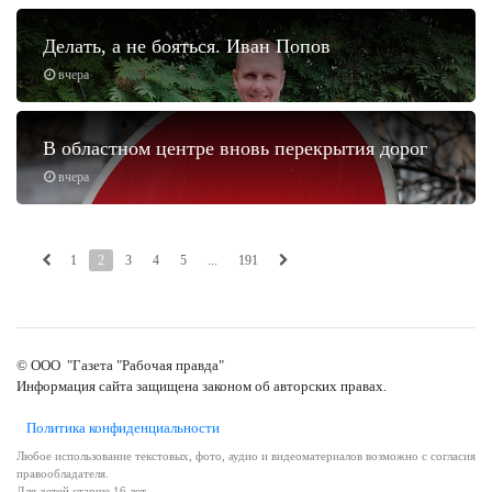
Делать, а не бояться. Иван Попов
вчера
В областном центре вновь перекрытия дорог
вчера
1
2
3
4
5
...
191
© ООО "Газета "Рабочая правда"
Информация сайта защищена законом об авторских правах.
Политика конфиденциальности
Любое использование текстовых, фото, аудио и видеоматериалов возможно с согласия
правообладателя.
Для детей старше 16 лет.