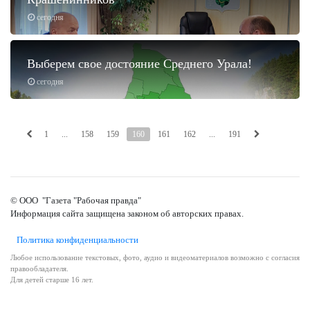
сегодня
Выберем свое достояние Среднего Урала!
сегодня
1
...
158
159
160
161
162
...
191
© ООО "Газета "Рабочая правда"
Информация сайта защищена законом об авторских правах.
Политика конфиденциальности
Любое использование текстовых, фото, аудио и видеоматериалов возможно с согласия
правообладателя.
Для детей старше 16 лет.