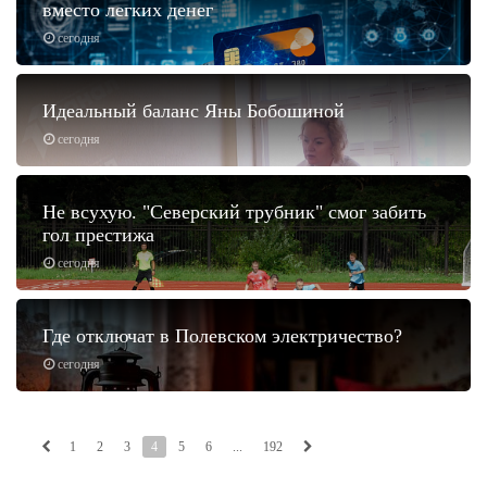
вместо легких денег
сегодня
Идеальный баланс Яны Бобошиной
сегодня
Не всухую. "Северский трубник" смог забить
гол престижа
сегодня
Где отключат в Полевском электричество?
сегодня
1
2
3
4
5
6
...
192