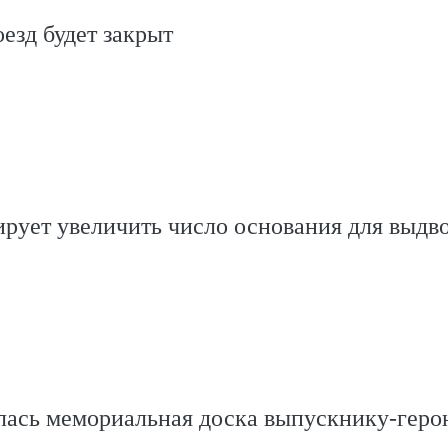
оезд будет закрыт
рует увеличить число основания для выдв
ась мемориальная доска выпускнику-геро