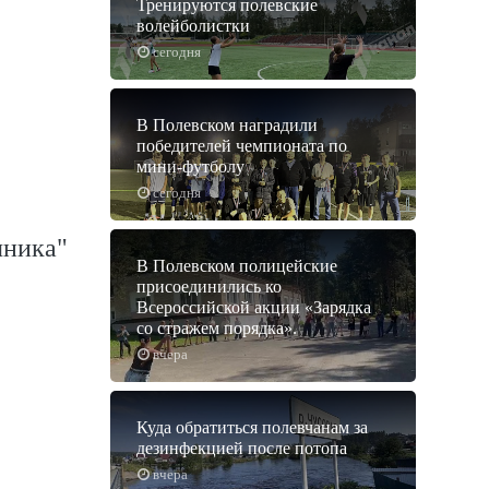
Тренируются полевские
волейболистки
сегодня
В Полевском наградили
победителей чемпионата по
мини-футболу
сегодня
чника"
В Полевском полицейские
присоединились ко
Всероссийской акции «Зарядка
со стражем порядка».
вчера
Куда обратиться полевчанам за
дезинфекцией после потопа
вчера