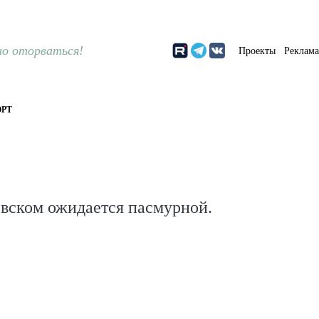
о оторваться!
Проекты
Реклам
РТ
евском ожидается пасмурной.