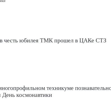
тики
 в честь юбилея ТМК прошел в ЦАКе СТЗ
многопрофильном техникуме познавательн
и День космонавтики