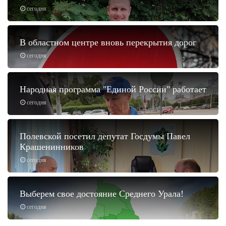
сегодня
В областном центре вновь перекрытия дорог
сегодня
Народная программа "Единой России" работает
сегодня
Полевской посетил депутат Госдумы Павел
Крашенинников
сегодня
Выберем свое достояние Среднего Урала!
сегодня