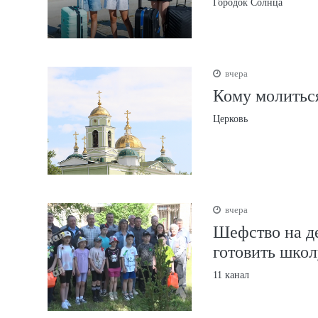
Городок Солнца
вчера
Кому молиться
Церковь
вчера
Шефство на д
готовить школ
11 канал