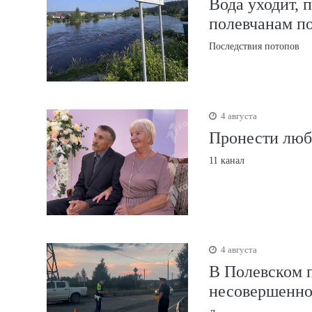
Вода уходит, 
полевчанам п
Последствия потопов
4 августа
Пронести любо
11 канал
4 августа
В Полевском 
несовершенн