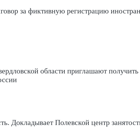
иговор за фиктивную регистрацию иностра
вердловской области приглашают получить 
оссии
сть. Докладывает Полевской центр занятост