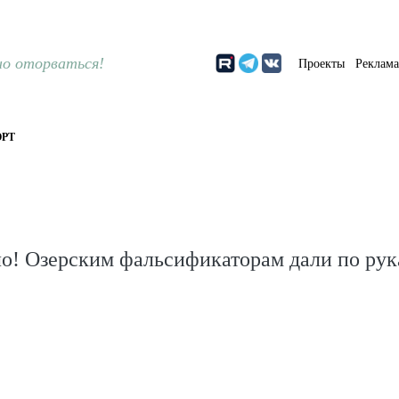
о оторваться!
Проекты
Реклам
РТ
ло! Озерским фальсификаторам дали по ру