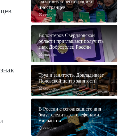
фиктивную регистрацию
иностранцев
нцев
сегодня
Волонтеров Свердловской
области приглашают получить
знак Доброволец России
сегодня
знак
Труд и занятость. Докладывает
Полевской центр занятости
сегодня
В России с сегодняшнего дня
будут следить за телефонами
и
мигрантов
сегодня