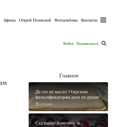
а
Афиша
Открой Полевской
Фотоальбомы
Контакты
Войти
Подписаться
Главное
кам
Да это не масло! Озерским
фальсификаторам дали по рукам
сегодня
Суд вынес приговор за