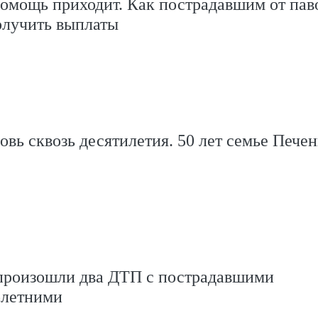
помощь приходит. Как пострадавшим от пав
олучить выплаты
вь сквозь десятилетия. 50 лет семье Пече
произошли два ДТП с пострадавшими
олетними