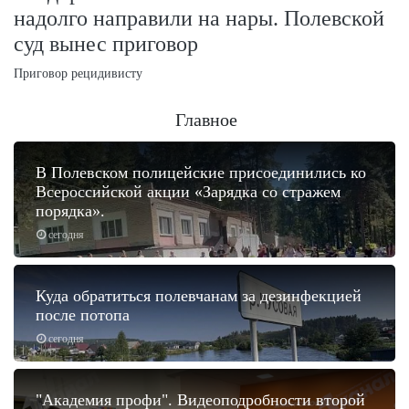
надолго направили на нары. Полевской
суд вынес приговор
Приговор рецидивисту
Главное
В Полевском полицейские присоединились ко
Всероссийской акции «Зарядка со стражем
порядка».
сегодня
Куда обратиться полевчанам за дезинфекцией
после потопа
сегодня
"Академия профи". Видеоподробности второй