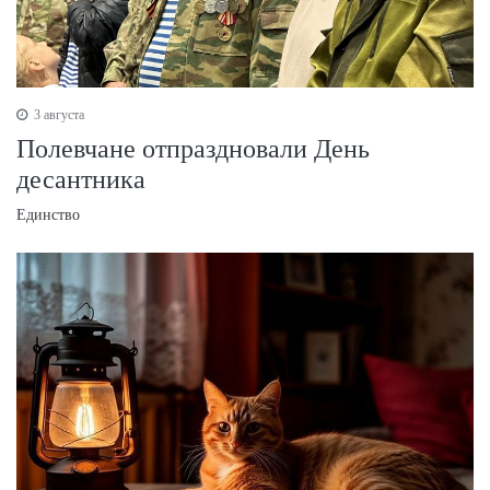
3 августа
Полевчане отпраздновали День
десантника
Единство