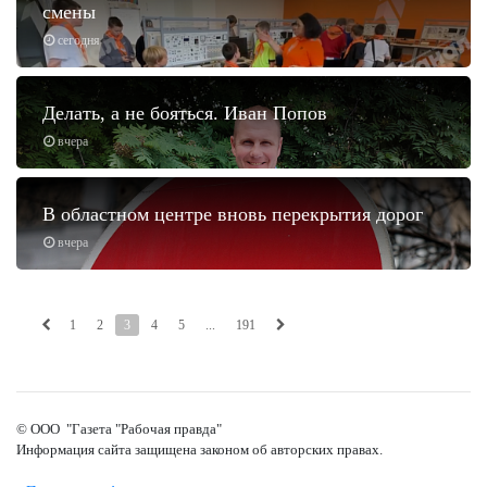
смены
сегодня
Делать, а не бояться. Иван Попов
вчера
В областном центре вновь перекрытия дорог
вчера
1
2
3
4
5
...
191
© ООО "Газета "Рабочая правда"
Информация сайта защищена законом об авторских правах.