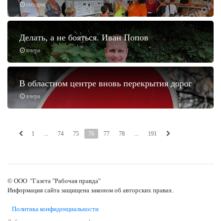
сегодня
Делать, а не бояться. Иван Попов
вчера
В областном центре вновь перекрытия дорог
вчера
1
...
74
75
76
77
78
...
191
© ООО "Газета "Рабочая правда"
Информация сайта защищена законом об авторских правах.
Политика конфиденциальности