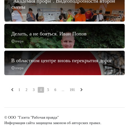
"Академия профи". Видеоподробности второй
смены
сегодня
Делать, а не бояться. Иван Попов
вчера
В областном центре вновь перекрытия дорог
вчера
1
2
3
4
5
6
...
191
© ООО "Газета "Рабочая правда"
Информация сайта защищена законом об авторских правах.